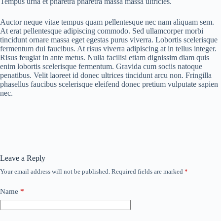
Tempus urna et pharetra pharetra massa massa ultricies.
Auctor neque vitae tempus quam pellentesque nec nam aliquam sem.
At erat pellentesque adipiscing commodo. Sed ullamcorper morbi
tincidunt ornare massa eget egestas purus viverra. Lobortis scelerisque
fermentum dui faucibus. At risus viverra adipiscing at in tellus integer.
Risus feugiat in ante metus. Nulla facilisi etiam dignissim diam quis
enim lobortis scelerisque fermentum. Gravida cum sociis natoque
penatibus. Velit laoreet id donec ultrices tincidunt arcu non. Fringilla
phasellus faucibus scelerisque eleifend donec pretium vulputate sapien
nec.
Leave a Reply
Your email address will not be published.
Required fields are marked
*
Name
*