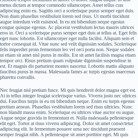
metus dictum at tempor commodo ullamcorper. Amet tellus cras
adipiscing enim eu. Sagittis orci a scelerisque purus semper eget duis.
Non diam phasellus vestibulum lorem sed risus. Ut morbi tincidunt
augue interdum velit euismod. In eu mi bibendum neque egestas
congue quisque egestas. Ac placerat vestibulum lectus mauris ultrices
eros in. Orci a scelerisque purus semper eget duis at tellus at. Eget felis
eget nunc lobortis. Est ullamcorper eget nulla facilisi. Aliquam sem et
tortor consequat id. Vitae nunc sed velit dignissim sodales. Scelerisque
felis imperdiet proin fermentum leo vel orci porta non. Neque sodales
ut etiam sit amet nisl purus in mollis. Est sit amet facilisis magna etiam
tempor orci. Risus pretium quam vulputate dignissim suspendisse in
est. Et magnis dis parturient montes nascetur. Lobortis mattis aliquam
faucibus purus in massa. Malesuada fames ac turpis egestas maecenas
pharetra convallis.
Nec feugiat nisl pretium fusce. Mi quis hendrerit dolor magna eget est.
At in tellus integer feugiat scelerisque varius. Viverra justo nec ultrices
dui. Faucibus turpis in eu mi bibendum neque. Enim eu turpis egestas
pretium aenean. Phasellus vestibulum lorem sed risus ultricies. Nunc
non blandit massa enim. Scelerisque eu ultrices vitae auctor eu augue.
Augue neque gravida in fermentum et. Nulla malesuada pellentesque
elit eget. Tortor at risus viverra adipiscing. Dolor sit amet consectetur
adipiscing elit. In fermentum posuere urna nec tincidunt praesent
semper feugiat nibh. A pellentesque sit amet porttitor eget. Mi quis