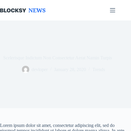
Skip
to
content
Scelerisque Indictum Non Consectetur Aerat Namin Turpis
devloper
January 28, 2020
Trends
Lorem ipsum dolor sit amet, consectetur adipiscing elit, sed do
eiusmod tempor incididunt ut labore et dolore magna aliqua. In ante