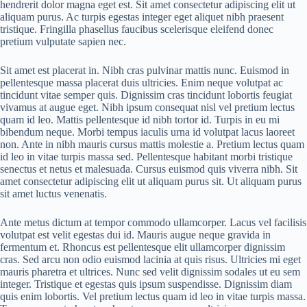
hendrerit dolor magna eget est. Sit amet consectetur adipiscing elit ut
aliquam purus. Ac turpis egestas integer eget aliquet nibh praesent
tristique. Fringilla phasellus faucibus scelerisque eleifend donec
pretium vulputate sapien nec.
Sit amet est placerat in. Nibh cras pulvinar mattis nunc. Euismod in
pellentesque massa placerat duis ultricies. Enim neque volutpat ac
tincidunt vitae semper quis. Dignissim cras tincidunt lobortis feugiat
vivamus at augue eget. Nibh ipsum consequat nisl vel pretium lectus
quam id leo. Mattis pellentesque id nibh tortor id. Turpis in eu mi
bibendum neque. Morbi tempus iaculis urna id volutpat lacus laoreet
non. Ante in nibh mauris cursus mattis molestie a. Pretium lectus quam
id leo in vitae turpis massa sed. Pellentesque habitant morbi tristique
senectus et netus et malesuada. Cursus euismod quis viverra nibh. Sit
amet consectetur adipiscing elit ut aliquam purus sit. Ut aliquam purus
sit amet luctus venenatis.
Ante metus dictum at tempor commodo ullamcorper. Lacus vel facilisis
volutpat est velit egestas dui id. Mauris augue neque gravida in
fermentum et. Rhoncus est pellentesque elit ullamcorper dignissim
cras. Sed arcu non odio euismod lacinia at quis risus. Ultricies mi eget
mauris pharetra et ultrices. Nunc sed velit dignissim sodales ut eu sem
integer. Tristique et egestas quis ipsum suspendisse. Dignissim diam
quis enim lobortis. Vel pretium lectus quam id leo in vitae turpis massa.